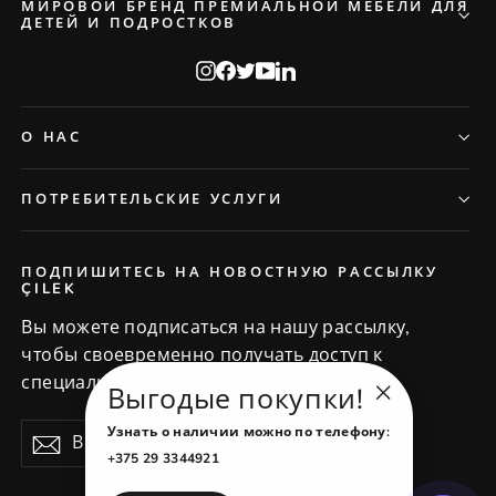
МИРОВОЙ БРЕНД ПРЕМИАЛЬНОЙ МЕБЕЛИ ДЛЯ
ДЕТЕЙ И ПОДРОСТКОВ
Instagram
Facebook
Twitter
YouTube
LinkedIn
О НАС
ПОТРЕБИТЕЛЬСКИЕ УСЛУГИ
ПОДПИШИТЕСЬ НА НОВОСТНУЮ РАССЫЛКУ
ÇILEK
Вы можете подписаться на нашу рассылку,
чтобы своевременно получать доступ к
специальным скидкам и предложениям.
Выгодые покупки!
"Закрыть
Введите
Узнать о наличии можно по телефону:
Подписаться
(esc)"
ваш
+375 29 3344921
адрес