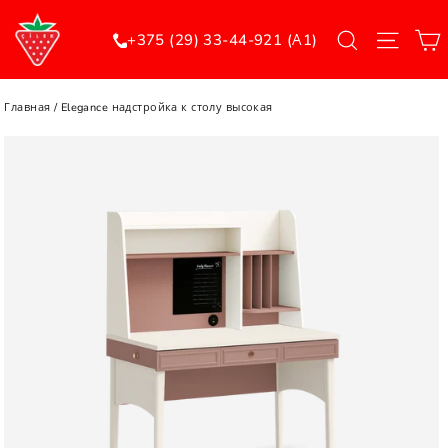
Перейти
Поиск
Меню
к
+375 (29) 33-44-921 (А1)
контенту
Главная
/
Elegance надстройка к столу высокая